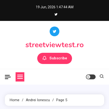
Skip
19 Jun, 2026
1:47:45 AM
to
content
streetviewtest.ro
Subscribe
Home
Andrei Ionescu
Page 5