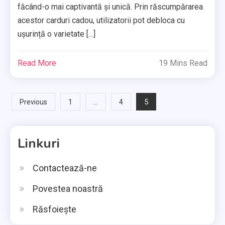
făcând-o mai captivantă și unică. Prin răscumpărarea
acestor carduri cadou, utilizatorii pot debloca cu
ușurință o varietate […]
Read More
19 Mins Read
Posts
…
5
Previous
1
4
pagination
Linkuri
Contactează-ne
Povestea noastră
Răsfoiește