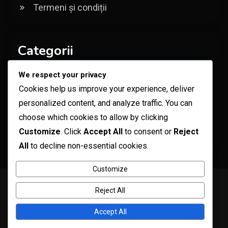
Termeni și condiții
Categorii
Bonusuri pentru Carduri Cadou Robux
We respect your privacy
Cookies help us improve your experience, deliver
Coduri pentru articole promoționale Roblox
personalized content, and analyze traffic. You can
Recompense pentru Coduri Specifice
choose which cookies to allow by clicking
Customize
. Click
Accept All
to consent or
Reject
Experienței
All
to decline non-essential cookies.
Customize
Copyright © ogma blog 2026
Proudly powered by WordPress
|
Reject All
Theme: ogma-blog by
Mystery Themes
.
Povestea noastră
Confidențialitatea ta
Preferințe cookie
Accept All
Contactează-ne
Termeni și condiții