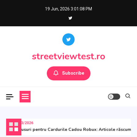
Skip
19 Jun, 2026
3:01:09 PM
to
content
streetviewtest.ro
Subscribe
11/03/2026
Bonusuri pentru Cardurile Cadou Robux: Articole răscumpărab