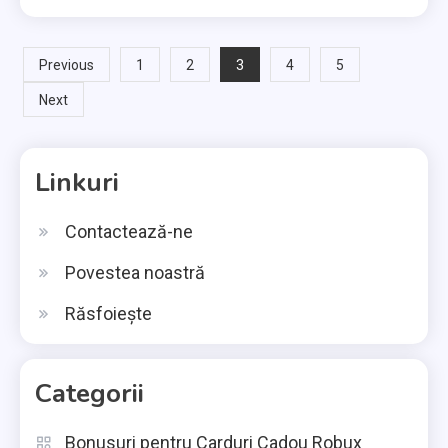
Posts
3
Previous
1
2
4
5
Next
pagination
Linkuri
Contactează-ne
Povestea noastră
Răsfoiește
Categorii
Bonusuri pentru Carduri Cadou Robux