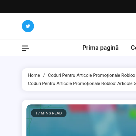
Skip
to
content
Prima pagină
C
Home
Coduri Pentru Articole Promoționale Roblox
Coduri Pentru Articole Promoționale Roblox: Articole 
17 MINS READ