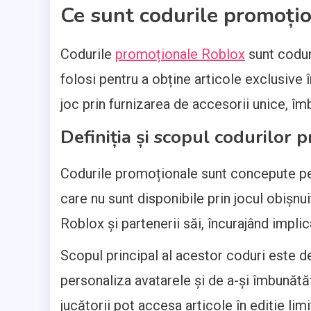
Ce sunt codurile promoți
Codurile
promoționale Roblox
sunt codur
folosi pentru a obține articole exclusive
joc prin furnizarea de accesorii unice, îmb
Definiția și scopul codurilor 
Codurile promoționale sunt concepute pen
care nu sunt disponibile prin jocul obișn
Roblox și partenerii săi, încurajând implic
Scopul principal al acestor coduri este de
personaliza avatarele și de a-și îmbunătăț
jucătorii pot accesa articole în ediție limit