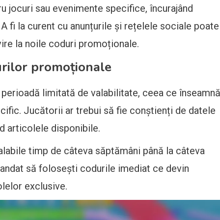
tru jocuri sau evenimente specifice, încurajând
 A fi la curent cu anunțurile și rețelele sociale poate
vire la noile coduri promoționale.
urilor promoționale
perioadă limitată de valabilitate, ceea ce înseamn
ecific. Jucătorii ar trebui să fie conștienți de datele
d articolele disponibile.
valabile timp de câteva săptămâni până la câteva
andat să folosești codurile imediat ce devin
olelor exclusive.