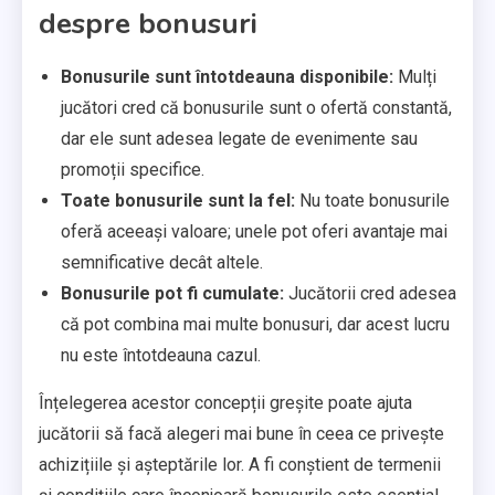
despre bonusuri
Bonusurile sunt întotdeauna disponibile:
Mulți
jucători cred că bonusurile sunt o ofertă constantă,
dar ele sunt adesea legate de evenimente sau
promoții specifice.
Toate bonusurile sunt la fel:
Nu toate bonusurile
oferă aceeași valoare; unele pot oferi avantaje mai
semnificative decât altele.
Bonusurile pot fi cumulate:
Jucătorii cred adesea
că pot combina mai multe bonusuri, dar acest lucru
nu este întotdeauna cazul.
Înțelegerea acestor concepții greșite poate ajuta
jucătorii să facă alegeri mai bune în ceea ce privește
achizițiile și așteptările lor. A fi conștient de termenii