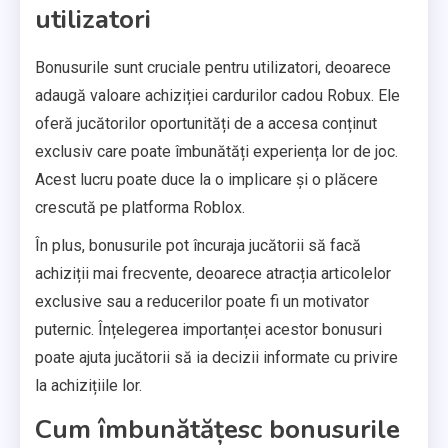
utilizatori
Bonusurile sunt cruciale pentru utilizatori, deoarece
adaugă valoare achiziției cardurilor cadou Robux. Ele
oferă jucătorilor oportunități de a accesa conținut
exclusiv care poate îmbunătăți experiența lor de joc.
Acest lucru poate duce la o implicare și o plăcere
crescută pe platforma Roblox.
În plus, bonusurile pot încuraja jucătorii să facă
achiziții mai frecvente, deoarece atracția articolelor
exclusive sau a reducerilor poate fi un motivator
puternic. Înțelegerea importanței acestor bonusuri
poate ajuta jucătorii să ia decizii informate cu privire
la achizițiile lor.
Cum îmbunătățesc bonusurile