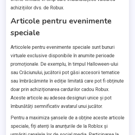
achizițiilor dvs. de Robux.
Articole pentru evenimente
speciale
Articolele pentru evenimente speciale sunt bunuri
virtuale exclusive disponibile în anumite perioade
promoționale. De exemplu, în timpul Halloween-ului
sau Crăciunului, jucătorii pot găsi accesorii tematice
sau îmbrăcăminte în ediție limitată care pot fi obținute
doar prin achiziționarea cardurilor cadou Robux.
Aceste articole au adesea designuri unice și pot
îmbunătăți semnificativ avatarul unui jucător.
Pentru a maximiza șansele de a obține aceste articole
speciale, fiți atenți la anunțurile de la Roblox și
urmăriți canalele lor de social media. Participarea la