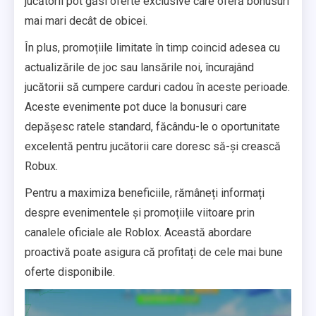
jucătorii pot găsi oferte exclusive care oferă bonusuri
mai mari decât de obicei.
În plus, promoțiile limitate în timp coincid adesea cu
actualizările de joc sau lansările noi, încurajând
jucătorii să cumpere carduri cadou în aceste perioade.
Aceste evenimente pot duce la bonusuri care
depășesc ratele standard, făcându-le o oportunitate
excelentă pentru jucătorii care doresc să-și crească
Robux.
Pentru a maximiza beneficiile, rămâneți informați
despre evenimentele și promoțiile viitoare prin
canalele oficiale ale Roblox. Această abordare
proactivă poate asigura că profitați de cele mai bune
oferte disponibile.