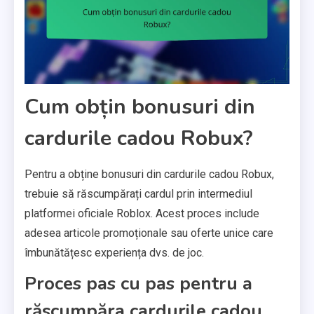
Cum obțin bonusuri din
cardurile cadou Robux?
Pentru a obține bonusuri din cardurile cadou Robux,
trebuie să răscumpărați cardul prin intermediul
platformei oficiale Roblox. Acest proces include
adesea articole promoționale sau oferte unice care
îmbunătățesc experiența dvs. de joc.
Proces pas cu pas pentru a
răscumpăra cardurile cadou