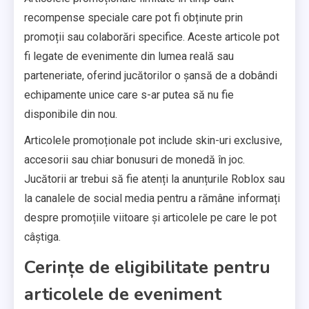
recompense speciale care pot fi obținute prin
promoții sau colaborări specifice. Aceste articole pot
fi legate de evenimente din lumea reală sau
parteneriate, oferind jucătorilor o șansă de a dobândi
echipamente unice care s-ar putea să nu fie
disponibile din nou.
Articolele promoționale pot include skin-uri exclusive,
accesorii sau chiar bonusuri de monedă în joc.
Jucătorii ar trebui să fie atenți la anunțurile Roblox sau
la canalele de social media pentru a rămâne informați
despre promoțiile viitoare și articolele pe care le pot
câștiga.
Cerințe de eligibilitate pentru
articolele de eveniment