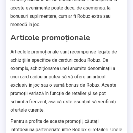
aceste evenimente poate duce, de asemenea, la
bonusuri suplimentare, cum ar fi Robux extra sau
monedă în joc.
Articole promoționale
Articolele promoționale sunt recompense legate de
achizițiile specifice de carduri cadou Robux. De
exemplu, achiziționarea unei anumite denominații a
unui card cadou ar putea să vă ofere un articol
exclusiv în joc sau o sumă bonus de Robux. Aceste
promoții variază în funcție de retailer și se pot
schimba frecvent, așa că este esențial să verificați
ofertele curente.
Pentru a profita de aceste promoții, căutați
întotdeauna parteneriate între Roblox și retaileri. Unele