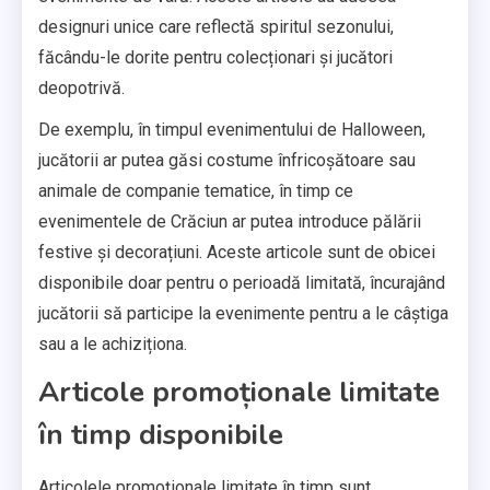
designuri unice care reflectă spiritul sezonului,
făcându-le dorite pentru colecționari și jucători
deopotrivă.
De exemplu, în timpul evenimentului de Halloween,
jucătorii ar putea găsi costume înfricoșătoare sau
animale de companie tematice, în timp ce
evenimentele de Crăciun ar putea introduce pălării
festive și decorațiuni. Aceste articole sunt de obicei
disponibile doar pentru o perioadă limitată, încurajând
jucătorii să participe la evenimente pentru a le câștiga
sau a le achiziționa.
Articole promoționale limitate
în timp disponibile
Articolele promoționale limitate în timp sunt