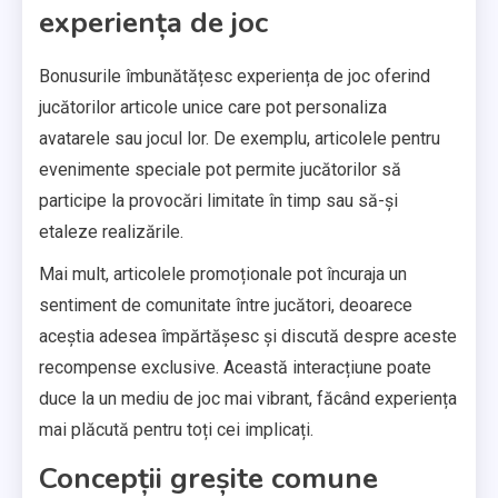
experiența de joc
Bonusurile îmbunătățesc experiența de joc oferind
jucătorilor articole unice care pot personaliza
avatarele sau jocul lor. De exemplu, articolele pentru
evenimente speciale pot permite jucătorilor să
participe la provocări limitate în timp sau să-și
etaleze realizările.
Mai mult, articolele promoționale pot încuraja un
sentiment de comunitate între jucători, deoarece
aceștia adesea împărtășesc și discută despre aceste
recompense exclusive. Această interacțiune poate
duce la un mediu de joc mai vibrant, făcând experiența
mai plăcută pentru toți cei implicați.
Concepții greșite comune